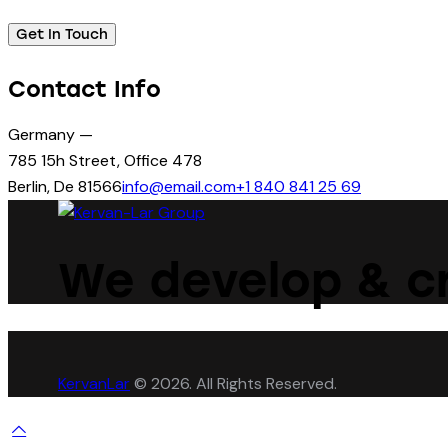
Contact Info
Germany —
785 15h Street, Office 478
Berlin, De 81566
info@email.com
+1 840 841 25 69
We develop & cr
KervanLar
© 2026. All Rights Reserved.